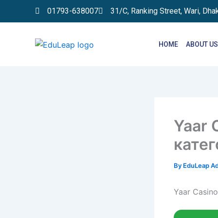
Skip
01793-638007
31/C, Ranking Street, Wari, Dh
to
content
HOME
ABOUT US
Yaar 
катег
By
EduLeap A
Yaar Casin