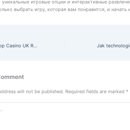
 уникальные игровые опции и интерактивные развлече
олько выбрать игру, которая вам понравится, и начать 
Best Non GamStop Casino UK Reviews and Rankings for 2026.12575
Jak technologi
 Comment
address will not be published.
Required fields are marked
*