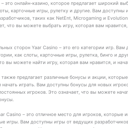
o – это онлайн-казино, которое предлагает широкий выб
оты, карточные игры, рулетку и другие. Вам доступны 
зработчиков, таких как NetEnt, Microgaming и Evolution
ет, что вы можете выбрать игру, которая вам нравится,
льных сторон Yaar Casino – это его категории игр. Вам
гории, как слоты, карточные игры, рулетка, бинго и дру
что вы можете найти игру, которая вам нравится, и нача
o также предлагает различные бонусы и акции, которые
 начать играть. Вам доступны бонусы для новых игроко
постоянных игроков. Это означает, что вы можете нача
онусы.
aar Casino – это отличное место для игроков, которые 
ые игры. Вам доступны игры от ведущих разработчиков