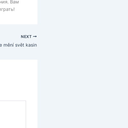
ния. Вам
играть!
NEXT
e mění svět kasin