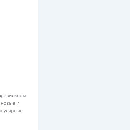
 правильном
 новые и
опулярные