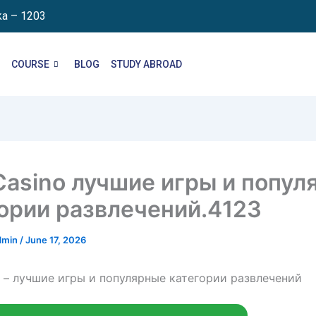
aka – 1203
COURSE
BLOG
STUDY ABROAD
Casino лучшие игры и попу
ории развлечений.4123
dmin
/
June 17, 2026
o – лучшие игры и популярные категории развлечений