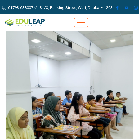
Skip
01793-638007
31/C, Ranking Street, Wari, Dhaka – 1203
to
content