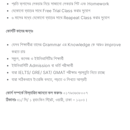
প্রতি ক্লাসের লেকচার নিয়ে সাজানো লেকচার শিট এবং Homework
যেকোনো ব্যাচের সাথে Free Trial Class করার সুযোগ
৬ মাসের মধ্যে যেকোনো ব্যাচের সাথে Reapeat Class করার সুযোগ
কোর্সটি কাদের জন্যঃ
যেসব শিক্ষার্থীরা তাদের Grammar এর Knowledge কে আরও improve
করতে চায়
স্কুল, কলেজ ও ইউনিভার্সিটির শিক্ষার্থী
ইউনিভার্সিটি Admission বা ভর্তি পরীক্ষার্থী
যারা IELTS/ GRE/ SAT/ GMAT পরীক্ষার প্রস্তুতি নিতে চাচ্ছে
যারা সঠিকভাবে ইংরেজি বলতে, পড়তে ও লিখতে আগ্রহী
কোর্স
সম্পর্কে
বিস্তারিত
জানতে
কল
করুনঃ
০১৭৯৩৬৩৮০০৭
ঠিকানাঃ
৩১/ সি/ ১ র‍্যাংকিন স্ট্রিট, ওয়ারী, ঢাকা – ১২০৩।