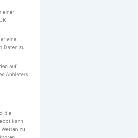
 einer
 UK
er eine
en Daten zu
den auf
es Anbieters
d die
gebot kann
n Wetten zu
ktoren