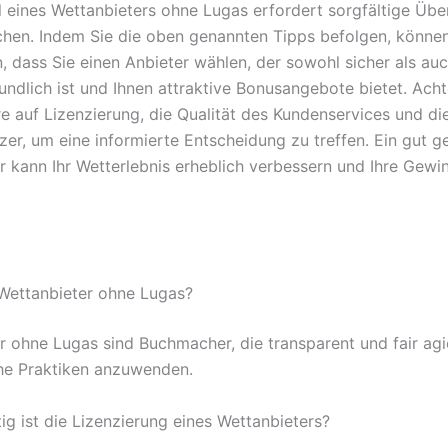
 eines Wettanbieters ohne Lugas erfordert sorgfältige Üb
hen. Indem Sie die oben genannten Tipps befolgen, können
n, dass Sie einen Anbieter wählen, der sowohl sicher als au
undlich ist und Ihnen attraktive Bonusangebote bietet. Acht
e auf Lizenzierung, die Qualität des Kundenservices und d
zer, um eine informierte Entscheidung zu treffen. Ein gut g
r kann Ihr Wetterlebnis erheblich verbessern und Ihre Gew
 Wettanbieter ohne Lugas?
r ohne Lugas sind Buchmacher, die transparent und fair agi
he Praktiken anzuwenden.
ig ist die Lizenzierung eines Wettanbieters?