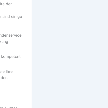
lte der
 sind einige
undenservice
tzung
r kompetent
le Ihrer
 den
er Nutzer