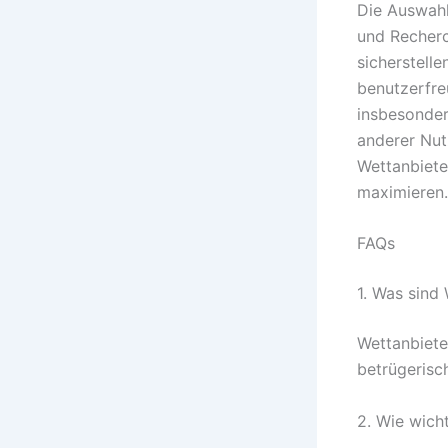
Die Auswahl
und Recherc
sicherstelle
benutzerfre
insbesonder
anderer Nut
Wettanbiete
maximieren.
FAQs
1. Was sind
Wettanbiete
betrügerisc
2. Wie wicht