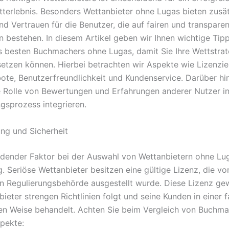
tterlebnis. Besonders Wettanbieter ohne Lugas bieten zusät
nd Vertrauen für die Benutzer, die auf fairen und transpare
 bestehen. In diesem Artikel geben wir Ihnen wichtige Tipp
 besten Buchmachers ohne Lugas, damit Sie Ihre Wettstrat
etzen können. Hierbei betrachten wir Aspekte wie Lizenzie
te, Benutzerfreundlichkeit und Kundenservice. Darüber h
e Rolle von Bewertungen und Erfahrungen anderer Nutzer in
gsprozess integrieren.
ung und Sicherheit
idender Faktor bei der Auswahl von Wettanbietern ohne Lug
. Seriöse Wettanbieter besitzen eine gültige Lizenz, die vo
 Regulierungsbehörde ausgestellt wurde. Diese Lizenz gew
ieter strengen Richtlinien folgt und seine Kunden in einer f
en Weise behandelt. Achten Sie beim Vergleich von Buchma
pekte: