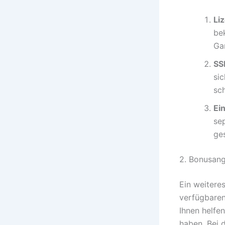
Li
be
Ga
SS
sic
sc
Ei
se
ges
2. Bonusan
Ein weitere
verfügbaren
Ihnen helfe
haben. Bei 