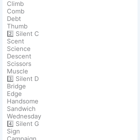
Climb
Comb
Debt
Thumb
2️⃣ Silent C
Scent
Science
Descent
Scissors
Muscle
3️⃣ Silent D
Bridge
Edge
Handsome
Sandwich
Wednesday
4️⃣ Silent G
Sign
Campaign