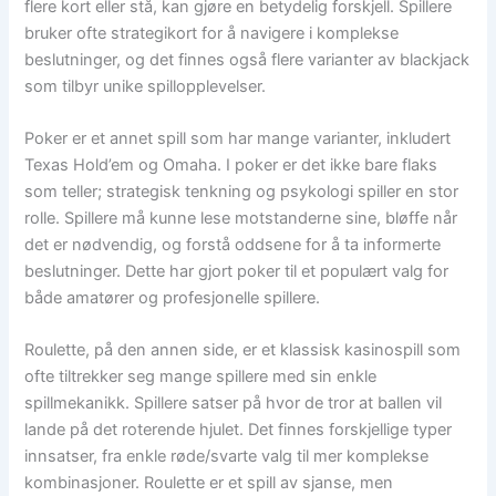
flere kort eller stå, kan gjøre en betydelig forskjell. Spillere
bruker ofte strategikort for å navigere i komplekse
beslutninger, og det finnes også flere varianter av blackjack
som tilbyr unike spillopplevelser.
Poker er et annet spill som har mange varianter, inkludert
Texas Hold’em og Omaha. I poker er det ikke bare flaks
som teller; strategisk tenkning og psykologi spiller en stor
rolle. Spillere må kunne lese motstanderne sine, bløffe når
det er nødvendig, og forstå oddsene for å ta informerte
beslutninger. Dette har gjort poker til et populært valg for
både amatører og profesjonelle spillere.
Roulette, på den annen side, er et klassisk kasinospill som
ofte tiltrekker seg mange spillere med sin enkle
spillmekanikk. Spillere satser på hvor de tror at ballen vil
lande på det roterende hjulet. Det finnes forskjellige typer
innsatser, fra enkle røde/svarte valg til mer komplekse
kombinasjoner. Roulette er et spill av sjanse, men