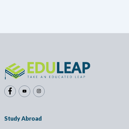
Study Abroad