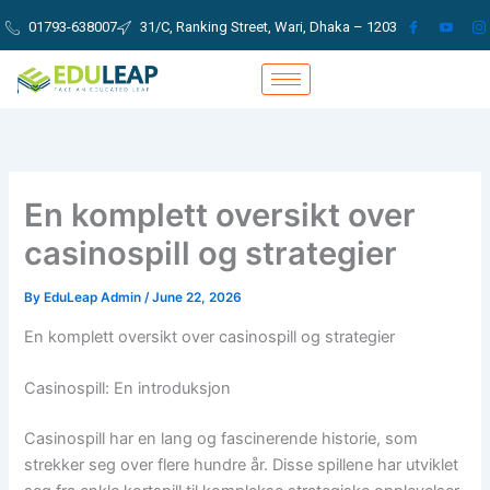
Skip
01793-638007
31/C, Ranking Street, Wari, Dhaka – 1203
to
content
En komplett oversikt over
casinospill og strategier
By
EduLeap Admin
/
June 22, 2026
En komplett oversikt over casinospill og strategier
Casinospill: En introduksjon
Casinospill har en lang og fascinerende historie, som
strekker seg over flere hundre år. Disse spillene har utviklet