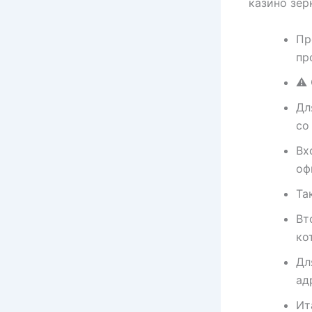
казино зер
Пр
пр
⚠️
Дл
со
Вх
оф
Та
Вт
ко
Дл
ад
Ит