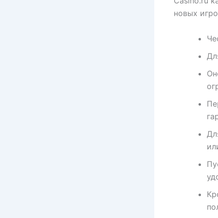
Casino.ru 
новых игро
Че
Дл
Он
ог
Пе
га
Дл
ил
Пу
уд
Кр
по