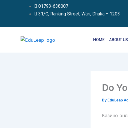
Skip
01793-638007
to
31/C, Ranking Street, Wari, Dhaka – 1203
content
HOME
ABOUT US
Do Yo
By
EduLeap A
Казино онл