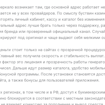
зеркало возникает там, где основной адрес работает н
ается не у всех провайдеров. По смыслу буствин кази
торять личный кабинет, кассу и каталог без изменения
уальный адрес лучше брать только через поддержку, р
я бренда или проверенный официальный канал. Случа
икрируют под оригинал и чаще выдают себя мелкими о
деньги стоит только на сайтах с прозрачной процедуро
Главный вес получила скорость и стабильность выплат.
 фактор это лицензия и прозрачность работы генерат
чисел. Дальше идут размер каталога, удобство мобиль
бонусной программы. После установки становятся дос
йта, а также бонусы для пользователей приложения.
х регионах, в том числе и в РФ, доступ к букмекерски
ино блокируется в соответствии с местным законодат
не взимает комиссию за пополнение и вывод средств.