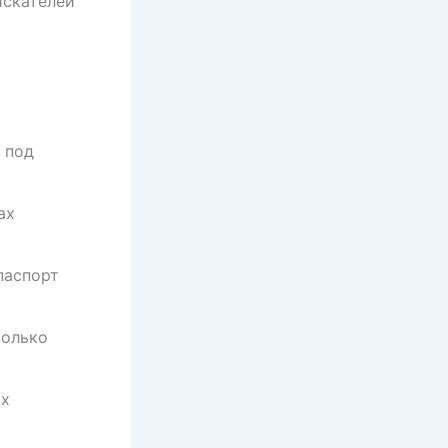
искателей
 под
ах
паспорт
только
их