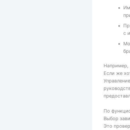
Им
пр
Пр
с 
Мо
бр
Например, 
Если же хо
Управление
руководств
предоставл
По функци
Выбор зави
Это провер