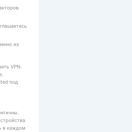
акторов
оглашаетесь
венно из
вить VPN.
е.
ited под
нтичны.
устройства.
ь в каждом