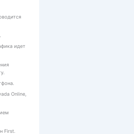
оводится
.
афика идет
ения
у.
тфона.
ada Online,
нием
 First.