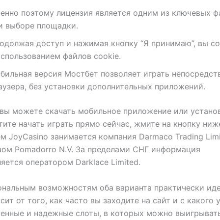
енно поэтому лицензия является одним из ключевых ф
и выборе площадки.
одолжая доступ и нажимая кнопку “Я принимаю”, вы с
использованием файлов cookie.
бильная версия Мостбет позволяет играть непосредст
аузера, без установки дополнительных приложений.
вы можете скачать мобильное приложение или устано
тите начать играть прямо сейчас, жмите на кнопку ниж
м JoyCasino занимается компания Darmaco Trading Lim
ом Pomadorro N.V. За пределами СНГ информация
яется оператором Darklace Limited.
ональным возможностям оба варианта практически иде
сит от того, как часто вы заходите на сайт и с какого 
енные и надежные слоты, в которых можно выигрыват