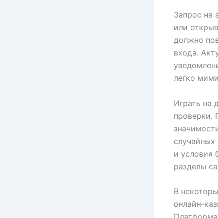
Запрос на 
или открыв
должно пов
входа. Акт
уведомлени
легко мим
Играть на 
проверки. 
значимости
случайных 
и условия 
разделы са
В некоторы
онлайн-каз
Платформа 