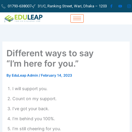
Skip
01793-638007
31/C, Ranking Street, Wari, Dhaka – 1203
to
content
Different ways to say
“I’m here for you.”
By
EduLeap Admin
/
February 14, 2023
I will support you.
Count on my support.
I’ve got your back.
I’m behind you 100%.
I’m still cheering for you.