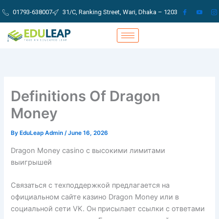
Skip
01793-638007
31/C, Ranking Street, Wari, Dhaka – 1203
to
content
Definitions Of Dragon
Money
By
EduLeap Admin
/
June 16, 2026
Dragon Money casino с высокими лимитами
выигрышей
Связаться с техподдержкой предлагается на
официальном сайте казино Dragon Money или в
социальной сети VK. Он присылает ссылки с ответами