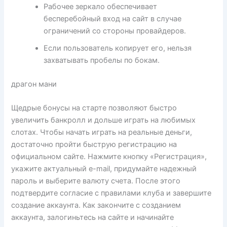
Рабочее зеркало обеспечивает
бесперебойный вход на сайт в случае
ограничений со стороны провайдеров.
Если пользователь копирует его, нельзя
захватывать пробелы по бокам.
драгон мани
Щедрые бонусы на старте позволяют быстро
увеличить банкролл и дольше играть на любимых
слотах. Чтобы начать играть на реальные деньги,
достаточно пройти быструю регистрацию на
официальном сайте. Нажмите кнопку «Регистрация»,
укажите актуальный e-mail, придумайте надежный
пароль и выберите валюту счета. После этого
подтвердите согласие с правилами клуба и завершите
создание аккаунта. Как закончите с созданием
аккаунта, залогиньтесь на сайте и начинайте