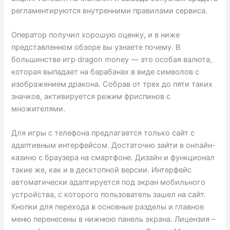
регламентируются внутренними правилами сервиса.
Оператор получил хорошую оценку, и в ниже
представленном обзоре вы узнаете почему. В
большинстве игр dragon money — это особая валюта,
которая выпадает на барабанах в виде символов с
изображением дракона. Собрав от трех до пяти таких
значков, активируется режим фриспинов с
множителями.
Для игры с телефона предлагается только сайт с
адаптивным интерфейсом. Достаточно зайти в онлайн-
казино с браузера на смартфоне. Дизайн и функционал
такие же, как и в десктопной версии. Интерфейс
автоматически адаптируется под экран мобильного
устройства, с которого пользователь зашел на сайт.
Кнопки для перехода в основные разделы и главное
меню перенесены в нижнюю панель экрана. Лицензия –