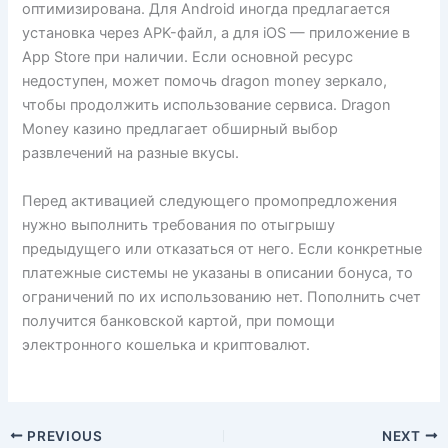
оптимизирована. Для Android иногда предлагается
установка через APK-файл, а для iOS — приложение в
App Store при наличии. Если основной ресурс
недоступен, может помочь dragon money зеркало,
чтобы продолжить использование сервиса. Dragon
Money казино предлагает обширный выбор
развлечений на разные вкусы.
Перед активацией следующего промопредложения
нужно выполнить требования по отыгрышу
предыдущего или отказаться от него. Если конкретные
платежные системы не указаны в описании бонуса, то
ограничений по их использованию нет. Пополнить счет
получится банковской картой, при помощи
электронного кошелька и криптовалют.
PREVIOUS
NEXT