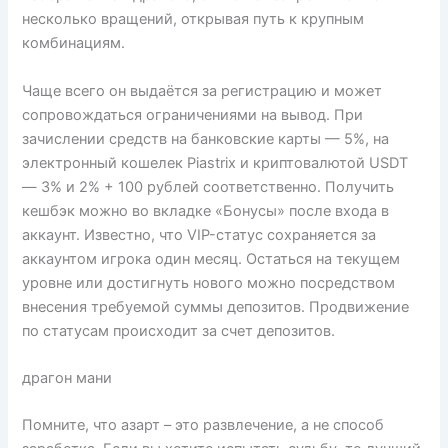
несколько вращений, открывая путь к крупным
комбинациям.
Чаще всего он выдаётся за регистрацию и может
сопровождаться ограничениями на вывод. При
зачислении средств на банковские карты — 5%, на
электронный кошелек Piastrix и криптовалютой USDT
— 3% и 2% + 100 рублей соответственно. Получить
кешбэк можно во вкладке «Бонусы» после входа в
аккаунт. Известно, что VIP-статус сохраняется за
аккаунтом игрока один месяц. Остаться на текущем
уровне или достигнуть нового можно посредством
внесения требуемой суммы депозитов. Продвижение
по статусам происходит за счет депозитов.
драгон мани
Помните, что азарт – это развлечение, а не способ