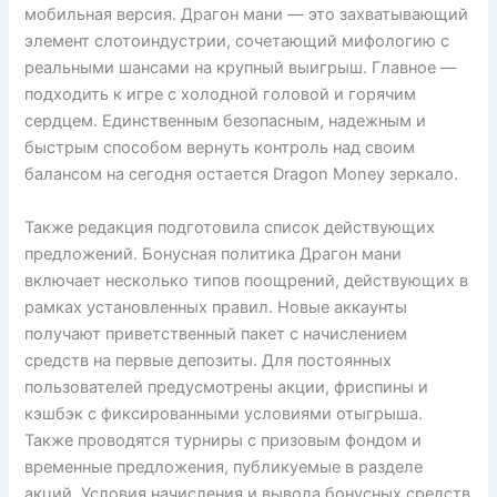
мобильная версия. Драгон мани — это захватывающий
элемент слотоиндустрии, сочетающий мифологию с
реальными шансами на крупный выигрыш. Главное —
подходить к игре с холодной головой и горячим
сердцем. Единственным безопасным, надежным и
быстрым способом вернуть контроль над своим
балансом на сегодня остается Dragon Money зеркало.
Также редакция подготовила список действующих
предложений. Бонусная политика Драгон мани
включает несколько типов поощрений, действующих в
рамках установленных правил. Новые аккаунты
получают приветственный пакет с начислением
средств на первые депозиты. Для постоянных
пользователей предусмотрены акции, фриспины и
кэшбэк с фиксированными условиями отыгрыша.
Также проводятся турниры с призовым фондом и
временные предложения, публикуемые в разделе
акций. Условия начисления и вывода бонусных средств