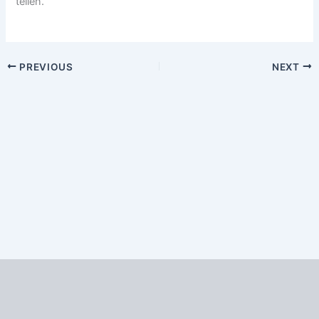
teilen.
PREVIOUS
NEXT