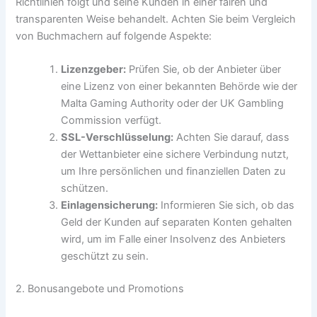
Richtlinien folgt und seine Kunden in einer fairen und
transparenten Weise behandelt. Achten Sie beim Vergleich
von Buchmachern auf folgende Aspekte:
Lizenzgeber:
Prüfen Sie, ob der Anbieter über
eine Lizenz von einer bekannten Behörde wie der
Malta Gaming Authority oder der UK Gambling
Commission verfügt.
SSL-Verschlüsselung:
Achten Sie darauf, dass
der Wettanbieter eine sichere Verbindung nutzt,
um Ihre persönlichen und finanziellen Daten zu
schützen.
Einlagensicherung:
Informieren Sie sich, ob das
Geld der Kunden auf separaten Konten gehalten
wird, um im Falle einer Insolvenz des Anbieters
geschützt zu sein.
2. Bonusangebote und Promotions