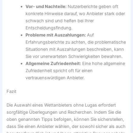
Vor- und Nachteile:
Nutzerberichte geben oft
konkrete Hinweise darauf, wo Anbieter stark oder
schwach sind und helfen bei Ihrer
Entscheidungsfindung.
Probleme mit Auszahlungen:
Auf
Erfahrungsberichte zu achten, die problematische
Situationen mit Auszahlungen beschreiben, kann
Sie vor unerwarteten Schwierigkeiten bewahren.
Allgemeine Zufriedenheit:
Eine hohe allgemeine
Zufriedenheit spricht oft für einen
vertrauenswürdigen Anbieter.
Fazit
Die Auswahl eines Wettanbieters ohne Lugas erfordert
sorgfältige Überlegungen und Recherchen. Indem Sie die
oben genannten Tipps befolgen, können Sie sicherstellen,
dass Sie einen Anbieter wählen, der sowohl sicher als auch