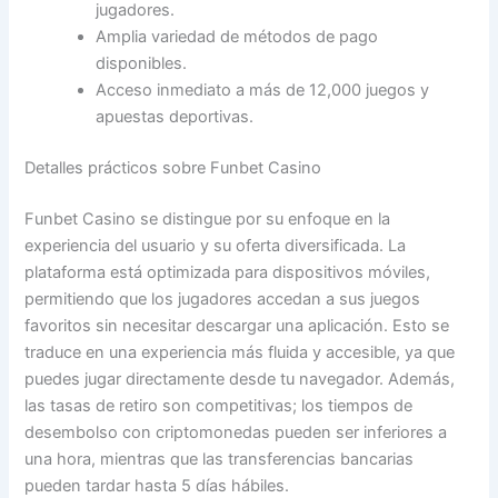
jugadores.
Amplia variedad de métodos de pago
disponibles.
Acceso inmediato a más de 12,000 juegos y
apuestas deportivas.
Detalles prácticos sobre Funbet Casino
Funbet Casino se distingue por su enfoque en la
experiencia del usuario y su oferta diversificada. La
plataforma está optimizada para dispositivos móviles,
permitiendo que los jugadores accedan a sus juegos
favoritos sin necesitar descargar una aplicación. Esto se
traduce en una experiencia más fluida y accesible, ya que
puedes jugar directamente desde tu navegador. Además,
las tasas de retiro son competitivas; los tiempos de
desembolso con criptomonedas pueden ser inferiores a
una hora, mientras que las transferencias bancarias
pueden tardar hasta 5 días hábiles.