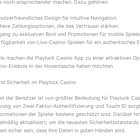
is noch ansprechender machen. Dazu gehören:
utzerfreundliches Design für intuitive Navigation.
chere Zahlungsoptionen, die das Vertrauen stärken.
gang zu exklusiven Boni und Promotionen für mobile Spiele
fügbarkeit von Live-Casino-Spielen für ein authentisches E
le machen die Playluck Casino App zu einer attraktiven Opti
ino-Erlebnis in der Hosentasche haben möchten.
nd Sicherheit im Playluck Casino
eit der Benutzer ist von größter Bedeutung für Playluck Cas
rung von Zwei-Faktor-Authentifizierung und Touch ID sorgt
formationen der Spieler bestens geschützt sind. Darüber hi
elmäßig aktualisiert, um die neuesten Sicherheitsstandards 
nen sicher sein, dass ihre Daten in guten Händen sind.