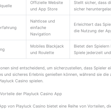
Offizielle Website
Stellt sicher, dass 
quelle
und App Store
sicher heruntergela
Nahtlose und
Erleichtert das Spi
erfahrung
einfache
die Nutzung der Ap
Navigation
Mobiles Blackjack
Bietet den Spielern 
ang
und Roulette
Spiele jederzeit und
ionen sind entscheidend, um sicherzustellen, dass Spieler e
s und sicheres Erlebnis genießen können, während sie die
Playluck Casino spielen.
 Vorteile der Playluck Casino App
App von Playluck Casino bietet eine Reihe von Vorteilen, di