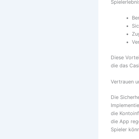
Spielerlebn
Ben
Si
Zu
Ver
Diese Vortei
die das Cas
Vertrauen u
Die Sicherh
Implementie
die Kontoin
die App reg
Spieler kön