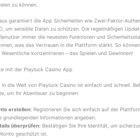
ielen zu können.
aus garantiert die App Sicherheiten wie Zwei-Faktor-Authen
D, um sensible Daten zu schützen. Die regelmäßigen Updat
 Benutzer immer die neuesten Funktionen und Sicherheitsst
nnen, was das Vertrauen in die Plattform stärkt. So können
s Wesentliche konzentrieren – das Spielen und Gewinnen!
tte mit der Playluck Casino App
 in die Welt von Playluck Casino ist einfach und schnell. Be
tte, um Ihr Abenteuer zu beginnen:
nto erstellen:
Registrieren Sie sich einfach auf der Plattfor
re grundlegenden Informationen angeben.
tails überprüfen:
Bestätigen Sie Ihre Identität, um sicherzu
 Konto geschützt ist.