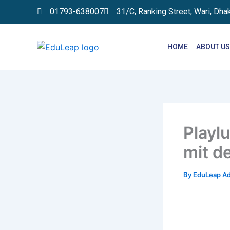
Skip
01793-638007
31/C, Ranking Street, Wari, Dh
to
content
HOME
ABOUT US
Playl
mit d
By
EduLeap A