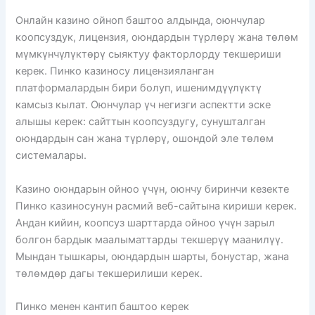
Онлайн казино ойноп баштоо алдында, оюнчулар
коопсуздук, лицензия, оюндардын түрлөрү жана төлөм
мүмкүнчүлүктөрү сыяктуу факторлорду текшериши
керек. Пинко казиносу лицензияланган
платформалардын бири болуп, ишенимдүүлүктү
камсыз кылат. Оюнчулар үч негизги аспектти эске
алышы керек: сайттын коопсуздугу, сунушталган
оюндардын сан жана түрлөрү, ошондой эле төлөм
системалары.
Казино оюндарын ойноо үчүн, оюнчу биринчи кезекте
Пинко казиносунун расмий веб-сайтына кириши керек.
Андан кийин, коопсуз шарттарда ойноо үчүн зарыл
болгон бардык маалыматтарды текшерүү маанилүү.
Мындан тышкары, оюндардын шарты, бонустар, жана
төлөмдөр дагы текшерилиши керек.
Пинко менен кантип баштоо керек