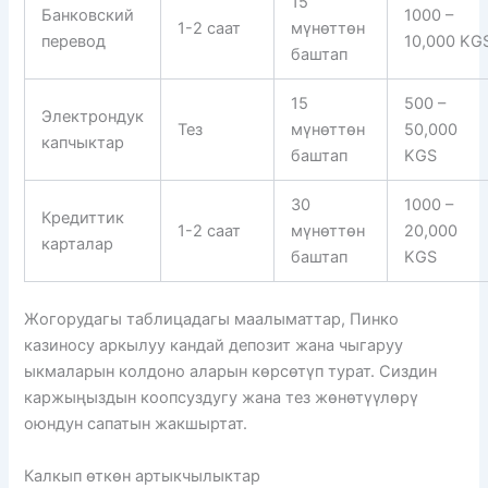
15
Банковский
1000 –
1-2 саат
мүнөттөн
перевод
10,000 KG
баштап
15
500 –
Электрондук
Тез
мүнөттөн
50,000
капчыктар
баштап
KGS
30
1000 –
Кредиттик
1-2 саат
мүнөттөн
20,000
карталар
баштап
KGS
Жогорудагы таблицадагы маалыматтар, Пинко
казиносу аркылуу кандай депозит жана чыгаруу
ыкмаларын колдоно аларын көрсөтүп турат. Сиздин
каржыңыздын коопсуздугу жана тез жөнөтүүлөрү
оюндун сапатын жакшыртат.
Калкып өткөн артыкчылыктар