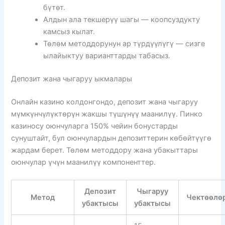
бүтөт.
Алдын ала текшерүү шагы — коопсуздукту
камсыз кылат.
Төлөм методдорунун ар түрдүүлүгү — сизге
ылайыктуу варианттарды табасыз.
Депозит жана чыгаруу ыкмалары
Онлайн казино колдонгондо, депозит жана чыгаруу
мүмкүнчүлүктөрүн жакшы түшүнүү маанилүү. Пинко
казиносу оюнчуларга 150% чейин бонустарды
сунуштайт, бул оюнчулардын депозиттерин көбөйтүүгө
жардам берет. Төлөм методдору жана убакыттары
оюнчулар үчүн маанилүү компоненттер.
Депозит
Чыгаруу
Метод
Чектөөлө
убактысы
убактысы