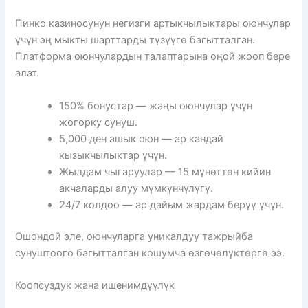
Пинко казиносунун негизги артыкчылыктары оюнчулар
үчүн эң мыкты шарттарды түзүүгө багытталган.
Платформа оюнчулардын талаптарына оңой жооп бере
алат.
150% бонустар — жаңы оюнчулар үчүн
жогорку сунуш.
5,000 ден ашык оюн — ар кандай
кызыкчылыктар үчүн.
Жылдам чыгаруулар — 15 мүнөттөн кийин
акчаларды алуу мүмкүнчүлүгү.
24/7 колдоо — ар дайым жардам берүү үчүн.
Ошондой эле, оюнчуларга уникалдуу тажрыйба
сунуштоого багытталган кошумча өзгөчөлүктөргө ээ.
Коопсуздук жана ишенимдүүлүк