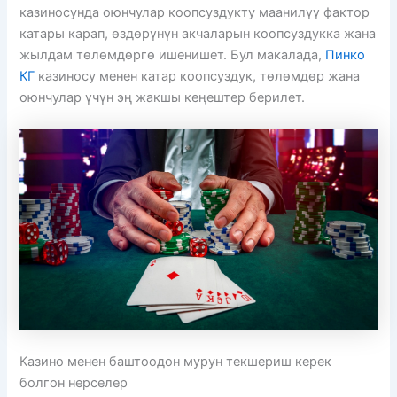
казиносунда оюнчулар коопсуздукту маанилүү фактор
катары карап, өздөрүнүн акчаларын коопсуздукка жана
жылдам төлөмдөргө ишенишет. Бул макалада,
Пинко
КГ
казиносу менен катар коопсуздук, төлөмдөр жана
оюнчулар үчүн эң жакшы кеңештер берилет.
Казино менен баштоодон мурун текшериш керек
болгон нерселер