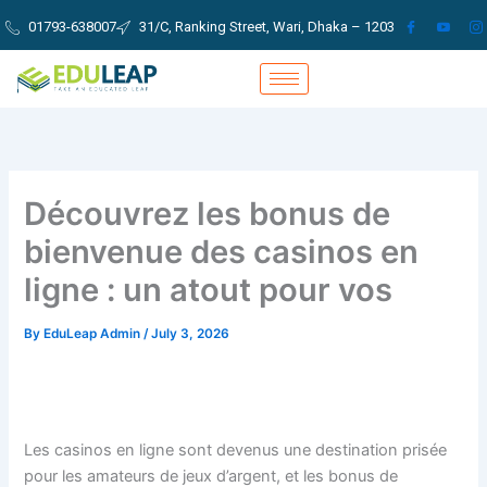
Skip
01793-638007
31/C, Ranking Street, Wari, Dhaka – 1203
to
content
Découvrez les bonus de
bienvenue des casinos en
ligne : un atout pour vos
By
EduLeap Admin
/
July 3, 2026
Les casinos en ligne sont devenus une destination prisée
pour les amateurs de jeux d’argent, et les bonus de