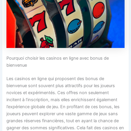
Pourquoi choisir les casinos en ligne avec bonus de
bienvenue
Les casinos en ligne qui proposent des bonus de
bienvenue sont souvent plus attractifs pour les joueurs
novices et expérimentés. Ces offres non seulement
incitent à l’inscription, mais elles enrichissent également
l’expérience globale de jeu. En profitant de ces bonus, les
joueurs peuvent explorer une vaste gamme de jeux sans
grandes réserves financières, tout en ayant la chance de
gagner des sommes significatives. Cela fait des casinos en