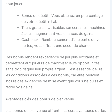
pour jouer.
Bonus de dépôt : Vous obtenez un pourcentage
de votre dépôt initial.
Tours gratuits : Utilisables sur certaines machines
à sous, augmentant vos chances de gains.
Cashback : Remboursement d’une partie de vos
pertes, vous offrant une seconde chance.
Ces bonus rendent l’expérience de jeu plus excitante et
permettent aux joueurs de maximiser leurs opportunités
sans trop risquer leur propre argent. Il est essentiel de lire
les conditions associées à ces bonus, car elles peuvent
inclure des exigences de mise avant que vous ne puissiez
retirer vos gains.
Avantages clés des bonus de bienvenue
Les bonus de bienvenue offrent plusieurs avantages qui les