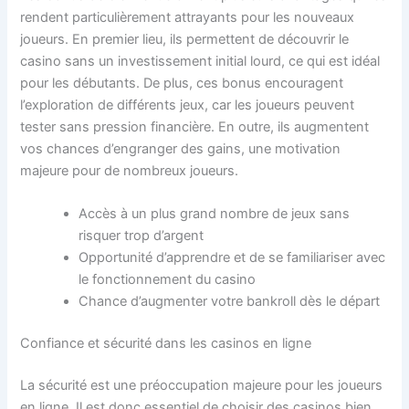
rendent particulièrement attrayants pour les nouveaux
joueurs. En premier lieu, ils permettent de découvrir le
casino sans un investissement initial lourd, ce qui est idéal
pour les débutants. De plus, ces bonus encouragent
l’exploration de différents jeux, car les joueurs peuvent
tester sans pression financière. En outre, ils augmentent
vos chances d’engranger des gains, une motivation
majeure pour de nombreux joueurs.
Accès à un plus grand nombre de jeux sans
risquer trop d’argent
Opportunité d’apprendre et de se familiariser avec
le fonctionnement du casino
Chance d’augmenter votre bankroll dès le départ
Confiance et sécurité dans les casinos en ligne
La sécurité est une préoccupation majeure pour les joueurs
en ligne. Il est donc essentiel de choisir des casinos bien