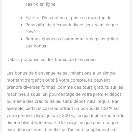
casino en ligne.
Facilité d’inscription et prise en main rapide
Possibilité de découvrir divers jeux sans risque
élevé
Bonnes chances d’augmenter vos gains grâce
aux bonus
Détails pratiques sur les bonus de bienvenue
Les bonus de bienvenue ne se limitent pas à un simple
montant d’argent ajouté à votre compte. Ils peuvent
prendre diverses formes, comme des tours gratuits sur les
machines à sous, un pourcentage de votre premier dépôt
ou même des crédits de jeu sans dépôt initial requis. Par
exemple, certains casinos offrent un bonus de 100 % sur
votre premier dépôt jusqu’à 200 €, ce qui double vos fonds
disponibles dès le départ. Cela signifie que pour chaque
euro déposé, vous bénéficiez d’un euro supplémentaire