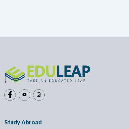
Study Abroad