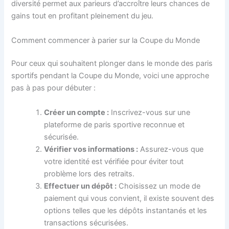
diversité permet aux parieurs d’accroître leurs chances de
gains tout en profitant pleinement du jeu.
Comment commencer à parier sur la Coupe du Monde
Pour ceux qui souhaitent plonger dans le monde des paris
sportifs pendant la Coupe du Monde, voici une approche
pas à pas pour débuter :
Créer un compte :
Inscrivez-vous sur une
plateforme de paris sportive reconnue et
sécurisée.
Vérifier vos informations :
Assurez-vous que
votre identité est vérifiée pour éviter tout
problème lors des retraits.
Effectuer un dépôt :
Choisissez un mode de
paiement qui vous convient, il existe souvent des
options telles que les dépôts instantanés et les
transactions sécurisées.