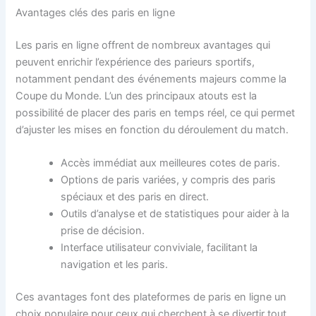
Avantages clés des paris en ligne
Les paris en ligne offrent de nombreux avantages qui
peuvent enrichir l’expérience des parieurs sportifs,
notamment pendant des événements majeurs comme la
Coupe du Monde. L’un des principaux atouts est la
possibilité de placer des paris en temps réel, ce qui permet
d’ajuster les mises en fonction du déroulement du match.
Accès immédiat aux meilleures cotes de paris.
Options de paris variées, y compris des paris
spéciaux et des paris en direct.
Outils d’analyse et de statistiques pour aider à la
prise de décision.
Interface utilisateur conviviale, facilitant la
navigation et les paris.
Ces avantages font des plateformes de paris en ligne un
choix populaire pour ceux qui cherchent à se divertir tout