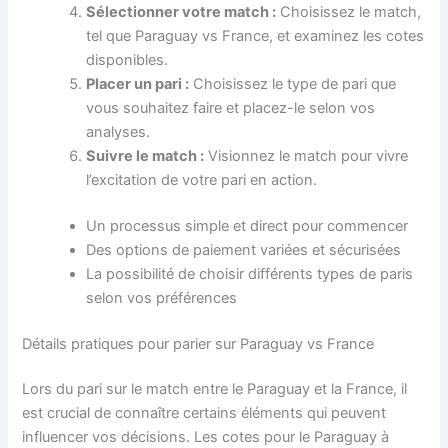
Sélectionner votre match :
Choisissez le match,
tel que Paraguay vs France, et examinez les cotes
disponibles.
Placer un pari :
Choisissez le type de pari que
vous souhaitez faire et placez-le selon vos
analyses.
Suivre le match :
Visionnez le match pour vivre
l’excitation de votre pari en action.
Un processus simple et direct pour commencer
Des options de paiement variées et sécurisées
La possibilité de choisir différents types de paris
selon vos préférences
Détails pratiques pour parier sur Paraguay vs France
Lors du pari sur le match entre le Paraguay et la France, il
est crucial de connaître certains éléments qui peuvent
influencer vos décisions. Les cotes pour le Paraguay à