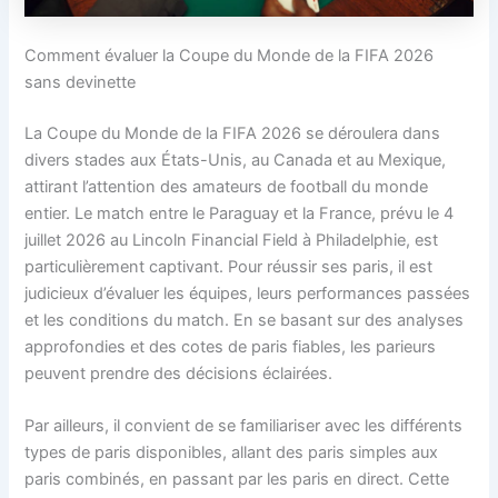
Comment évaluer la Coupe du Monde de la FIFA 2026
sans devinette
La Coupe du Monde de la FIFA 2026 se déroulera dans
divers stades aux États-Unis, au Canada et au Mexique,
attirant l’attention des amateurs de football du monde
entier. Le match entre le Paraguay et la France, prévu le 4
juillet 2026 au Lincoln Financial Field à Philadelphie, est
particulièrement captivant. Pour réussir ses paris, il est
judicieux d’évaluer les équipes, leurs performances passées
et les conditions du match. En se basant sur des analyses
approfondies et des cotes de paris fiables, les parieurs
peuvent prendre des décisions éclairées.
Par ailleurs, il convient de se familiariser avec les différents
types de paris disponibles, allant des paris simples aux
paris combinés, en passant par les paris en direct. Cette