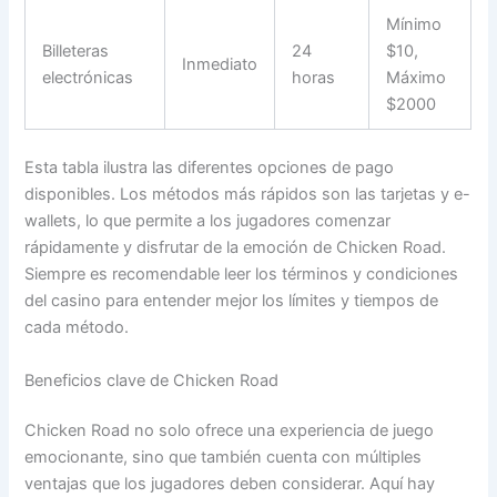
Mínimo
Billeteras
24
$10,
Inmediato
electrónicas
horas
Máximo
$2000
Esta tabla ilustra las diferentes opciones de pago
disponibles. Los métodos más rápidos son las tarjetas y e-
wallets, lo que permite a los jugadores comenzar
rápidamente y disfrutar de la emoción de Chicken Road.
Siempre es recomendable leer los términos y condiciones
del casino para entender mejor los límites y tiempos de
cada método.
Beneficios clave de Chicken Road
Chicken Road no solo ofrece una experiencia de juego
emocionante, sino que también cuenta con múltiples
ventajas que los jugadores deben considerar. Aquí hay