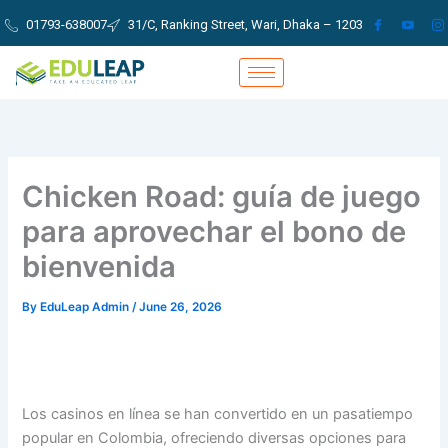
Skip
01793-638007
31/C, Ranking Street, Wari, Dhaka – 1203
to
content
Chicken Road: guía de juego
para aprovechar el bono de
bienvenida
By
EduLeap Admin
/
June 26, 2026
Los casinos en línea se han convertido en un pasatiempo
popular en Colombia, ofreciendo diversas opciones para