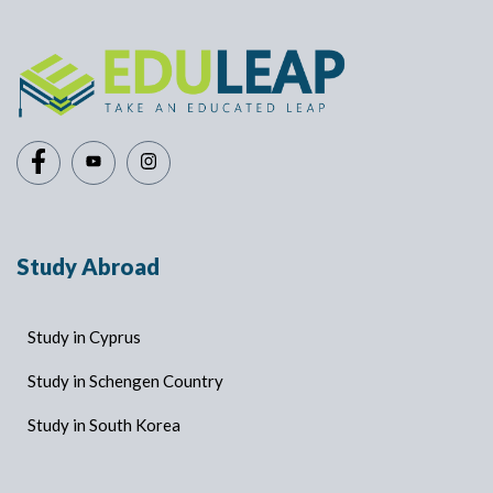
Study Abroad
Study in Cyprus
Study in Schengen Country
Study in South Korea