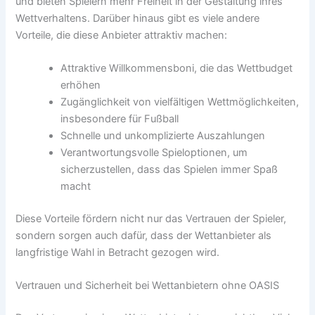
und bieten Spielern mehr Freiheit in der Gestaltung ihres
Wettverhaltens. Darüber hinaus gibt es viele andere
Vorteile, die diese Anbieter attraktiv machen:
Attraktive Willkommensboni, die das Wettbudget
erhöhen
Zugänglichkeit von vielfältigen Wettmöglichkeiten,
insbesondere für Fußball
Schnelle und unkomplizierte Auszahlungen
Verantwortungsvolle Spieloptionen, um
sicherzustellen, dass das Spielen immer Spaß
macht
Diese Vorteile fördern nicht nur das Vertrauen der Spieler,
sondern sorgen auch dafür, dass der Wettanbieter als
langfristige Wahl in Betracht gezogen wird.
Vertrauen und Sicherheit bei Wettanbietern ohne OASIS