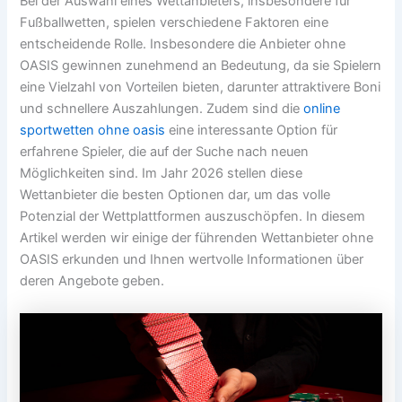
Bei der Auswahl eines Wettanbieters, insbesondere für
Fußballwetten, spielen verschiedene Faktoren eine
entscheidende Rolle. Insbesondere die Anbieter ohne
OASIS gewinnen zunehmend an Bedeutung, da sie Spielern
eine Vielzahl von Vorteilen bieten, darunter attraktivere Boni
und schnellere Auszahlungen. Zudem sind die
online
sportwetten ohne oasis
eine interessante Option für
erfahrene Spieler, die auf der Suche nach neuen
Möglichkeiten sind. Im Jahr 2026 stellen diese
Wettanbieter die besten Optionen dar, um das volle
Potenzial der Wettplattformen auszuschöpfen. In diesem
Artikel werden wir einige der führenden Wettanbieter ohne
OASIS erkunden und Ihnen wertvolle Informationen über
deren Angebote geben.