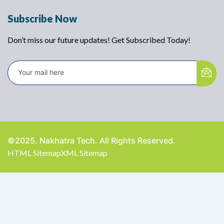
Subscribe Now
Don’t miss our future updates! Get Subscribed Today!
©2025. Nakhatra Tech. All Rights Reserved.
HTML Sitemap
XML Sitemap