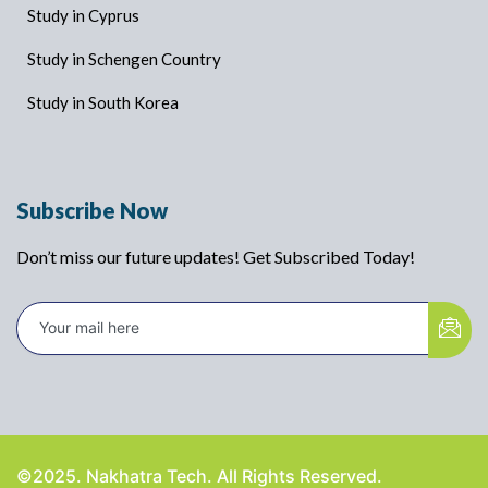
Study in Cyprus
Study in Schengen Country
Study in South Korea
Subscribe Now
Don’t miss our future updates! Get Subscribed Today!
©2025. Nakhatra Tech. All Rights Reserved.