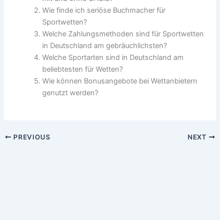
Wie finde ich seriöse Buchmacher für
Sportwetten?
Welche Zahlungsmethoden sind für Sportwetten
in Deutschland am gebräuchlichsten?
Welche Sportarten sind in Deutschland am
beliebtesten für Wetten?
Wie können Bonusangebote bei Wettanbietern
genutzt werden?
PREVIOUS
NEXT