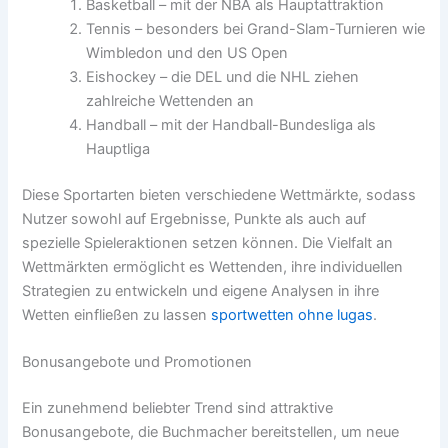
Basketball – mit der NBA als Hauptattraktion
Tennis – besonders bei Grand-Slam-Turnieren wie
Wimbledon und den US Open
Eishockey – die DEL und die NHL ziehen
zahlreiche Wettenden an
Handball – mit der Handball-Bundesliga als
Hauptliga
Diese Sportarten bieten verschiedene Wettmärkte, sodass
Nutzer sowohl auf Ergebnisse, Punkte als auch auf
spezielle Spieleraktionen setzen können. Die Vielfalt an
Wettmärkten ermöglicht es Wettenden, ihre individuellen
Strategien zu entwickeln und eigene Analysen in ihre
Wetten einfließen zu lassen
sportwetten ohne lugas
.
Bonusangebote und Promotionen
Ein zunehmend beliebter Trend sind attraktive
Bonusangebote, die Buchmacher bereitstellen, um neue