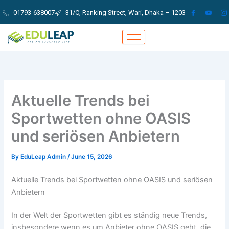
Skip
01793-638007
31/C, Ranking Street, Wari, Dhaka – 1203
to
content
Aktuelle Trends bei
Sportwetten ohne OASIS
und seriösen Anbietern
By
EduLeap Admin
/
June 15, 2026
Aktuelle Trends bei Sportwetten ohne OASIS und seriösen
Anbietern
In der Welt der Sportwetten gibt es ständig neue Trends,
insbesondere wenn es um Anbieter ohne OASIS geht, die