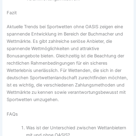
Fazit
Aktuelle Trends bei Sportwetten ohne OASIS zeigen eine
spannende Entwicklung im Bereich der Buchmacher und
Wettmärkte. Es gibt zahlreiche seriöse Anbieter, die
spannende Wettmöglichkeiten und attraktive
Bonusangebote bieten. Gleichzeitig ist die Beachtung der
rechtlichen Rahmenbedingungen für ein sicheres
Wetterlebnis unerlässlich. Für Wettenden, die sich in der
deutschen Sportwettenlandschaft zurechtfinden möchten,
ist es wichtig, die verschiedenen Zahlungsmethoden und
Wettmärkte zu kennen sowie verantwortungsbewusst mit
Sportwetten umzugehen.
FAQs
Was ist der Unterschied zwischen Wettanbietern
mit und ohne OASIS?