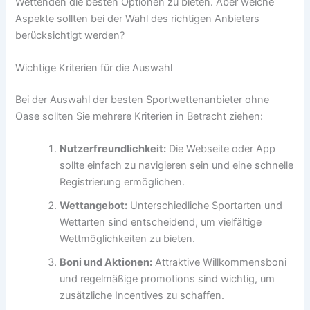
Wettenden die besten Optionen zu bieten. Aber welche
Aspekte sollten bei der Wahl des richtigen Anbieters
berücksichtigt werden?
Wichtige Kriterien für die Auswahl
Bei der Auswahl der besten Sportwettenanbieter ohne
Oase sollten Sie mehrere Kriterien in Betracht ziehen:
Nutzerfreundlichkeit:
Die Webseite oder App
sollte einfach zu navigieren sein und eine schnelle
Registrierung ermöglichen.
Wettangebot:
Unterschiedliche Sportarten und
Wettarten sind entscheidend, um vielfältige
Wettmöglichkeiten zu bieten.
Boni und Aktionen:
Attraktive Willkommensboni
und regelmäßige promotions sind wichtig, um
zusätzliche Incentives zu schaffen.