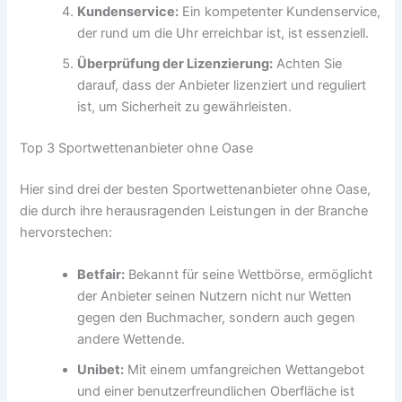
Kundenservice:
Ein kompetenter Kundenservice,
der rund um die Uhr erreichbar ist, ist essenziell.
Überprüfung der Lizenzierung:
Achten Sie
darauf, dass der Anbieter lizenziert und reguliert
ist, um Sicherheit zu gewährleisten.
Top 3 Sportwettenanbieter ohne Oase
Hier sind drei der besten Sportwettenanbieter ohne Oase,
die durch ihre herausragenden Leistungen in der Branche
hervorstechen:
Betfair:
Bekannt für seine Wettbörse, ermöglicht
der Anbieter seinen Nutzern nicht nur Wetten
gegen den Buchmacher, sondern auch gegen
andere Wettende.
Unibet:
Mit einem umfangreichen Wettangebot
und einer benutzerfreundlichen Oberfläche ist