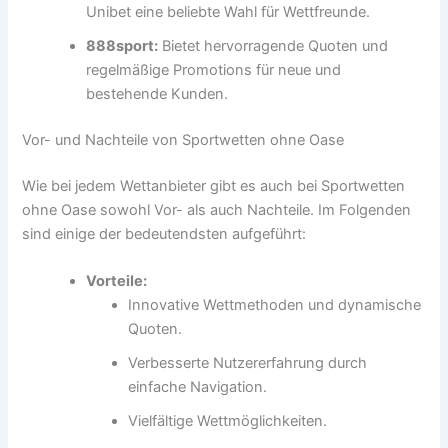
Unibet eine beliebte Wahl für Wettfreunde.
888sport:
Bietet hervorragende Quoten und
regelmäßige Promotions für neue und
bestehende Kunden.
Vor- und Nachteile von Sportwetten ohne Oase
Wie bei jedem Wettanbieter gibt es auch bei Sportwetten
ohne Oase sowohl Vor- als auch Nachteile. Im Folgenden
sind einige der bedeutendsten aufgeführt:
Vorteile:
Innovative Wettmethoden und dynamische
Quoten.
Verbesserte Nutzererfahrung durch
einfache Navigation.
Vielfältige Wettmöglichkeiten.